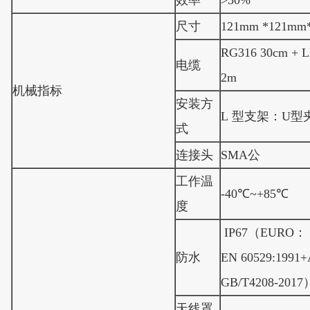
效率
>50%
尺寸
121mm *121mm
RG316 30cm + 
电缆
2m
机械指标
安装方
L 型支架：U
式
连接头
SMA公
工作温
-40℃~+85℃
度
IP67（EURO：
防水
EN 60529:1991
GB/T4208-201
天线罩