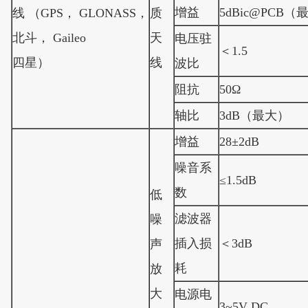
增益
5dBic@PCB
线 （GPS， GLONASS，
质
北斗， Gaileo
天
电压驻
＜1.5
四星）
线
波比
阻抗
50Ω
轴比
3dB（最大）
增益
28±2dB
噪音系
≤1.5dB
数
低
滤波器
噪
插入损
＜3dB
声
耗
放
大
电源电
3~5V DC