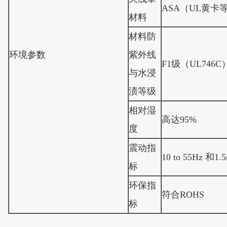
ASA（UL黄卡
材料
材料防
环境参数
紫外线
F1级（UL746C
与水浸
渍等级
相对湿
高达95%
度
震动指
10 to 55Hz 
标
环保指
符合ROHS
标