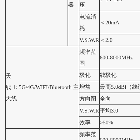
器
压
电流消
＜20mA
耗
V.S.W.R
＜2.0
频率范
600-8000MHz
围
极化
线极化
天
增益
最高5.0dBi（
线 1: 5G/4G/WIFI/Bluetooth 主
天线
方向图
全向
V.S.W.R
平均3.0
效率
>50%
频率范