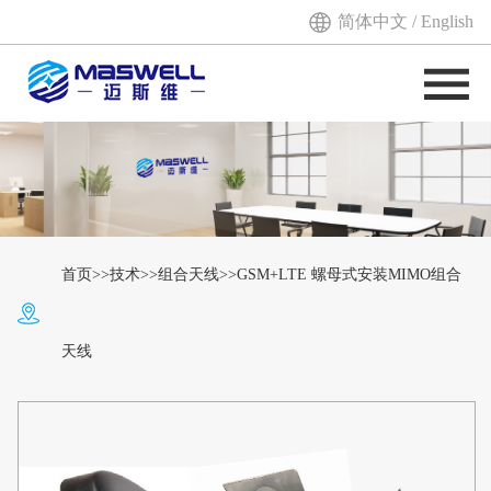
简体中文
/
English
首页
>>
技术
>>
组合天线
>>GSM+LTE 螺母式安装MIMO组合
天线